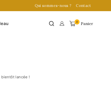
Qui sommes-nous ?
Contact
0
Panier
deau
bientôt lancée !